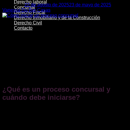
Derecho laboral
Posted on
22 de agosto de 2025
23 de mayo de 2025
by
Concursal
Vanessa Du Bar Casas
Derecho Fiscal
Derecho Inmobiliario y de la Construcción
22
Derecho Civil
Ago
Contacto
Cuando una empresa atraviesa dificultades financieras
graves y no puede hacer frente a sus deudas, una de las
vías legales para gestionar esta situación es el
concurso de
acreedores
.
En este artículo, explicaremos en detalle
cómo iniciar un
proceso concursal en España
, los requisitos que deben
cumplirse y las consecuencias para la empresa y sus
administradores.
¿Qué es un proceso concursal y
cuándo debe iniciarse?
El concurso de acreedores, regulado en el
Texto Refundido
de la Ley Concursal (TRLC)
, aprobado por el Real Decreto
Legislativo 1/2020, de 5 de mayo, permite reestructurar las
deudas de la empresa o, en caso de que no sea viable su