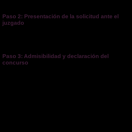
memoria de cambios significativos.
Paso 2: Presentación de la solicitud ante el
juzgado
Una vez recopilada la documentación, la empresa o su
representante legal debe presentar la solicitud ante el
juzgado de lo mercantil del domicilio social
.
Paso 3: Admisibilidad y declaración del
concurso
El juez revisa la documentación y, si todo está en orden,
dicta un auto declarando el concurso, cuyas fases
analizamos en el siguiente punto.
En este momento:
Se nombra un
administrador concursal
.
Se suspenden o intervienen las facultades de
administración de la empresa.
Se prohíben las ejecuciones judiciales individuales
contra la empresa.