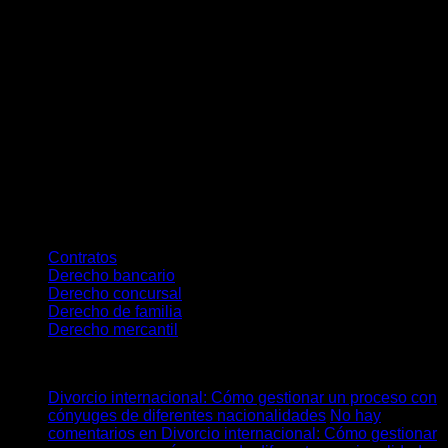
insolvencia.
En conclusión,
el proceso concursal es una herramienta
para gestionar la insolvencia empresarial de manera
ordenada. Iniciar el concurso a tiempo y con una estrategia
clara puede ayudar a la empresa a
reestructurarse o
liquidarse con menores consecuencias
para los
administradores y acreedores. Dado el impacto de esta
decisión, es recomendable contar con asesoramiento
especializado para elegir la mejor opción y cumplir con
todas las exigencias legales.
Categories
Contratos
Derecho bancario
Derecho concursal
Derecho de familia
Derecho mercantil
Últimos posts
Divorcio internacional: Cómo gestionar un proceso con
cónyuges de diferentes nacionalidades
No hay
comentarios
en Divorcio internacional: Cómo gestionar