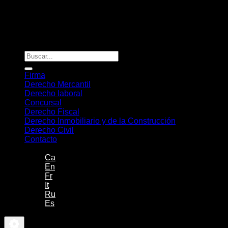
Diseño y desarrollo
TuchoDigital
Firma
Derecho Mercantil
Derecho laboral
Concursal
Derecho Fiscal
Derecho Inmobiliario y de la Construcción
Derecho Civil
Contacto
-
Ca
En
Fr
It
Ru
Es