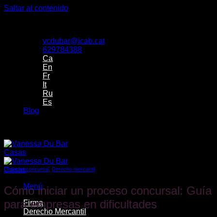
Saltar al contenido
Despacho de Vanessa Du Bar Casas Abogada
vcdubar@icab.cat
629784388
Ca
En
Fr
It
Ru
Es
Blog
Despacho de Vanessa Du Bar Casas Abogada
Derecho concursal
,
Derecho mercantil
Menú
Cómo iniciar un proceso concursal: Guía
para empresas en dificultades
Firma
Derecho Mercantil