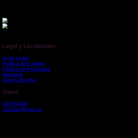
Financiado por la Unión Europea – NextGenerationEU.
Legal y Localidades
Aviso Legal
Política de Cookies
Política de Privacidad
Maresme
Arenys del Mar
Datos
629784388
vcdubar@icab.cat
Av. Diagonal nº 630, 2º3º – 08017, Barcelona
Riera Bisbe Pol 54-56 – 08350, Arenys de Mar
Vanessa Du Bar Casas
©
2026. Todos los derechos reservados.