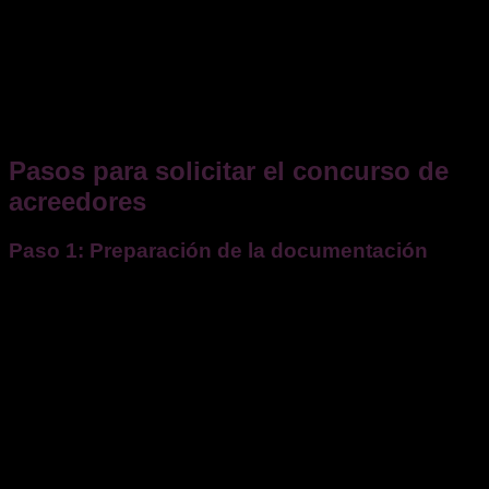
insolvencia.
Concurso necesario
: solicitado por los acreedores
ante la falta de pagos de la empresa.
El
concurso voluntario
suele ser más beneficioso para la
empresa, ya que permite mantener el control de la gestión
durante la primera fase del procedimiento.
Pasos para solicitar el concurso de
acreedores
Paso 1: Preparación de la documentación
El deudor debe presentar ante el juzgado de lo mercantil
competente una solicitud acompañada de la siguiente
documentación:
Memoria explicativa de la situación económica y
causas de la insolvencia.
Inventario de bienes y derechos con su valoración.
Relación de acreedores, con indicación de cuantía y
vencimiento de las deudas.
Lista de trabajadores y sus contratos.
Cuentas anuales de los últimos tres ejercicios y