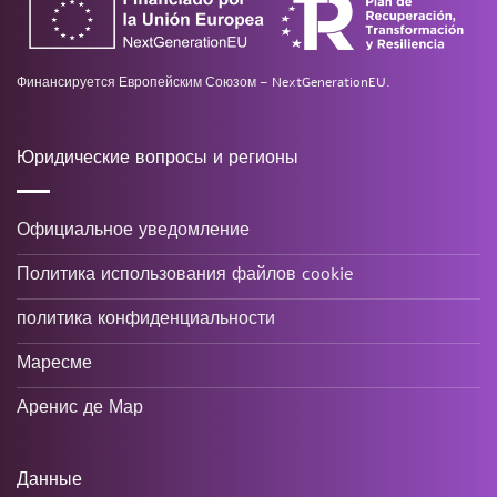
Финансируется Европейским Союзом – NextGenerationEU.
Юридические вопросы и регионы
Официальное уведомление
Политика использования файлов cookie
политика конфиденциальности
Маресме
Аренис де Мар
Данные