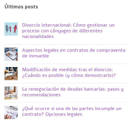
Últimos posts
Divorcio internacional: Cómo gestionar un
proceso con cónyuges de diferentes
nacionalidades
Комментариев
к
нет
Aspectos legales en contratos de compraventa
записи
Divorcio
de inmueble
internacional:
Cómo
Комментариев
gestionar
к
нет
Modificación de medidas tras el divorcio:
un
записи
proceso
Aspectos
¿Cuándo es posible (y cómo demostrarlo)?
con
legales
cónyuges
en
Комментариев
de
contratos
к
нет
La renegociación de deudas bancarias: pasos y
diferentes
de
записи
nacionalidades
compraventa
Modificación
recomendaciones
de
de
inmueble
medidas
Комментариев
tras
к
нет
¿Qué ocurre si una de las partes incumple un
el
записи
divorcio:
La
contrato? Opciones legales
¿Cuándo
renegociación
es
de
Комментариев
posible
deudas
к
нет
(y
bancarias:
записи
cómo
pasos
¿Qué