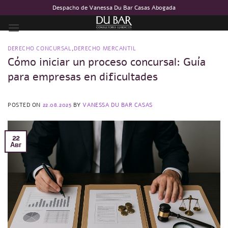
Skip
Despacho de Vanessa Du Bar Casas Abogada
to
content
DERECHO CONCURSAL
,
DERECHO MERCANTIL
Cómo iniciar un proceso concursal: Guía
para empresas en dificultades
POSTED ON
22.08.2025
BY
VANESSA DU BAR CASAS
22
Авг