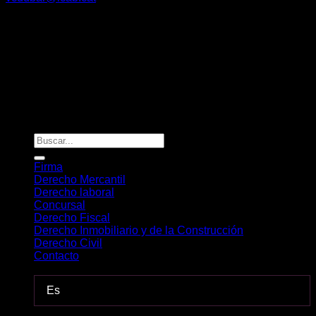
Av. Diagonal nº 630, 2º3º – 08017, Barcelona
Riera Bisbe Pol 54-56 – 08350, Arenys de Mar
Vanessa Du Bar Casas
©
2026. Todos los derechos reservados.
Diseño y desarrollo
TuchoDigital
Firma
Derecho Mercantil
Derecho laboral
Concursal
Derecho Fiscal
Derecho Inmobiliario y de la Construcción
Derecho Civil
Contacto
-
Es