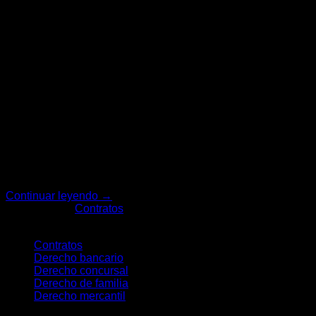
20
Feb
Cada día firmamos contratos —de telefonía, streaming,
suministros o comercio electrónico— que incluyen páginas
de condiciones generales. En muchos casos, estas
cláusulas no han sido negociadas individualmente y
contienen limitaciones de derechos o cargas
desproporcionadas para el consumidor. Es lo que la ley
considera cláusulas abusivas, y su uso está expresamente
prohibido en el ordenamiento […]
Continuar leyendo
→
Publicado en
Contratos
Categories
Contratos
Derecho bancario
Derecho concursal
Derecho de familia
Derecho mercantil