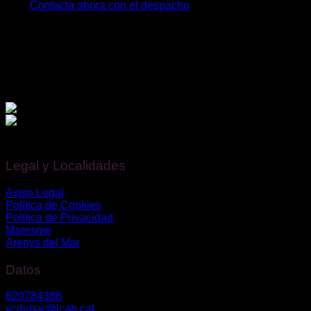
Contacta ahora con el despacho
Financiado por la Unión Europea – NextGenerationEU.
Legal y Localidades
Aviso Legal
Política de Cookies
Política de Privacidad
Maresme
Arenys del Mar
Datos
629784388
vcdubar@icab.cat