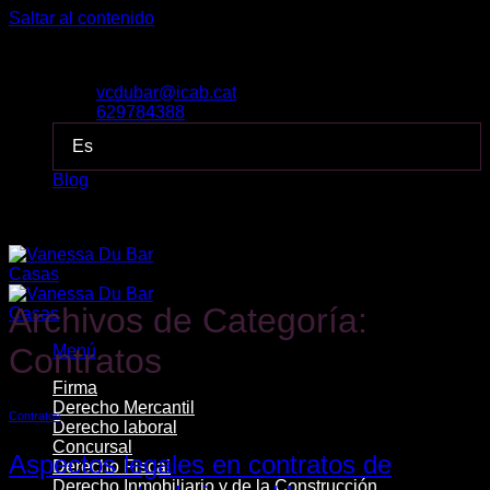
Saltar al contenido
Despacho de Vanessa Du Bar Casas Abogada
vcdubar@icab.cat
629784388
Es
Blog
Despacho de Vanessa Du Bar Casas Abogada
Archivos de Categoría:
Menú
Contratos
Firma
Derecho Mercantil
Contratos
Derecho laboral
Concursal
Aspectos legales en contratos de
Derecho Fiscal
Derecho Inmobiliario y de la Construcción