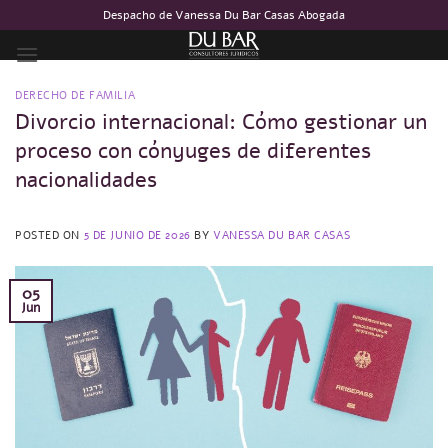
Saltar
Despacho de Vanessa Du Bar Casas Abogada
al
contenido
DERECHO DE FAMILIA
Divorcio internacional: Cómo gestionar un
proceso con cónyuges de diferentes
nacionalidades
POSTED ON
5 DE JUNIO DE 2026
BY
VANESSA DU BAR CASAS
05
Jun