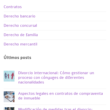
Contratos
Derecho bancario
Derecho concursal
Derecho de familia
Derecho mercantil
Últimos posts
Divorcio internacional: Cómo gestionar un
proceso con cónyuges de diferentes
nacionalidades
No
hay
Aspectos legales en contratos de compraventa
comentarios
en
de inmueble
Divorcio
internacional:
No
Cómo
hay
Modificación de medidas tras el divorcio: