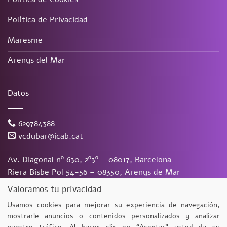
Política de Privacidad
Maresme
Arenys del Mar
Datos
629784388
vcdubar@icab.cat
Av. Diagonal nº 630, 2º3º – 08017, Barcelona
Riera Bisbe Pol 54-56 – 08350, Arenys de Mar
Valoramos tu privacidad
Vanessa Du Bar Casas
©
2026. Todos los derechos reservados.
Diseño y desarrollo
TuchoDigital
Usamos cookies para mejorar su experiencia de navegación,
mostrarle anuncios o contenidos personalizados y analizar