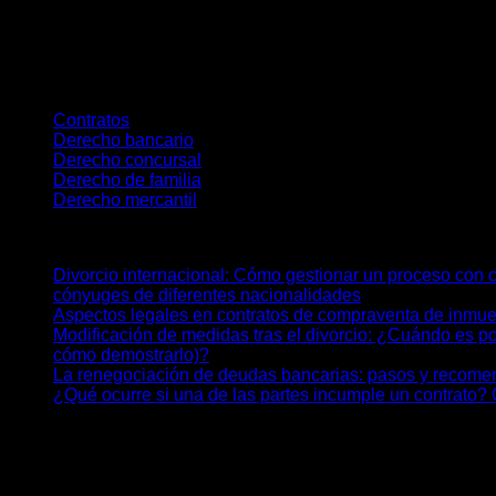
Contar con asesoramiento legal desde el inicio, redactar con cl
mejor forma de proteger el futuro de tu empresa.
Categories
Contratos
Derecho bancario
Derecho concursal
Derecho de familia
Derecho mercantil
Últimos posts
Divorcio internacional: Cómo gestionar un proceso con 
cónyuges de diferentes nacionalidades
Aspectos legales en contratos de compraventa de inmu
Modificación de medidas tras el divorcio: ¿Cuándo es p
cómo demostrarlo)?
La renegociación de deudas bancarias: pasos y recom
¿Qué ocurre si una de las partes incumple un contrato?