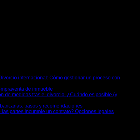
Prevenir es mejor que litigar, y negociar con rigor es la
ivorcio internacional: Cómo gestionar un proceso con
compraventa de inmueble
n de medidas tras el divorcio: ¿Cuándo es posible (y
 bancarias: pasos y recomendaciones
 las partes incumple un contrato? Opciones legales