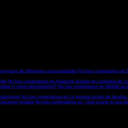
aridad y actuar de buena fe no es una carga, sino una garantía. 
cónyuges de diferentes nacionalidades
No hay comentarios
en D
eble
No hay comentarios
en Aspectos legales en contratos de 
osible (y cómo demostrarlo)?
No hay comentarios
en Modificació
endaciones
No hay comentarios
en La renegociación de deudas
 Opciones legales
No hay comentarios
en ¿Qué ocurre si una de