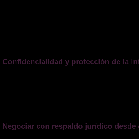
escenarios como:
Cambios en condiciones (precios, plazos, cantidades)
Penalizaciones por incumplimiento
Supuestos de resolución anticipada
Jurisdicción y ley aplicable en caso de conflicto
Esto cobra especial relevancia en contratos internacionales. 
tribunal competente. Incluir una
cláusula de sumisión expre
Confidencialidad y protección de la i
Durante la negociación es frecuente compartir documentación 
firmar un
acuerdo de confidencialidad (NDA)
desde el inicio
Aunque no está regulado de forma específica, este tipo de acue
3/1991)
. Concretamente, su
artículo 13
sanciona como desleal 
Cuando se compartan datos personales durante la negociación
Protección de Datos (RGPD)
y la
Ley Orgánica 3/2018
, inf
Negociar con respaldo jurídico desde