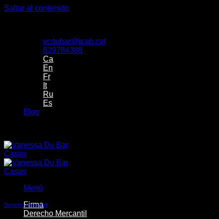
Saltar al contenido
Despacho de Vanessa Du Bar Casas Abogada
vcdubar@icab.cat
629784388
Ca
En
Fr
It
Ru
Es
Blog
Despacho de Vanessa Du Bar Casas Abogada
Menú
Firma
Derecho mercantil
Derecho Mercantil