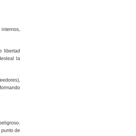
internos,
 libertad
esleal la
eedores),
nformando
peligroso.
 punto de