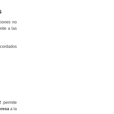
s
ciones no
mite a las
acordados
2
permite
presa
a la