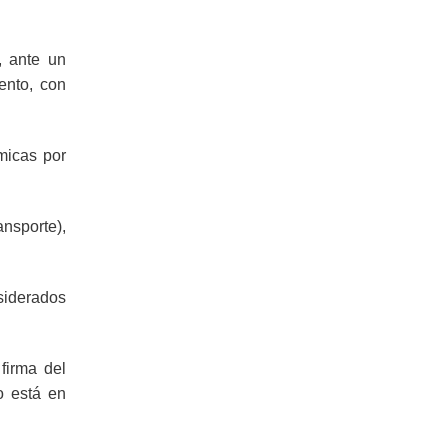
, ante un
ento, con
micas por
nsporte),
siderados
firma del
o está en