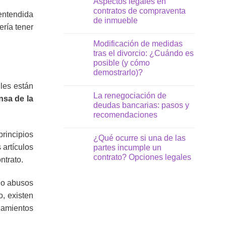
Aspectos legales en
ha
comentaris
contratos de compraventa
entendida
a
de inmueble
Divorcio
ería tener
internacional:
No
Cómo
hi
gestionar
Modificación de medidas
ha
un
comentaris
tras el divorcio: ¿Cuándo es
proceso
a
con
posible (y cómo
Aspectos
cónyuges
legales
demostrarlo)?
de
en
diferentes
No
contratos
les están
nacionalidades
hi
de
La renegociación de
ha
compraventa
nsa de la
comentaris
de
deudas bancarias: pasos y
a
inmueble
recomendaciones
Modificación
de
No
medidas
hi
principios
tras
¿Qué ocurre si una de las
ha
el
comentaris
 artículos
partes incumple un
divorcio:
a
¿Cuándo
contrato? Opciones legales
ntrato.
La
es
renegociación
No
posible
de
hi
(y
deudas
ha
s o abusos
cómo
bancarias:
comentaris
demostrarlo)?
pasos
o, existen
a
y
¿Qué
recomendaciones
damientos
ocurre
si
una