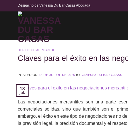
Skip
Despacho de Vanessa Du Bar Casas Abogada
to
content
DERECHO MERCANTIL
Claves para el éxito en las neg
POSTED ON
18 DE JULIOL DE 2025
BY
VANESSA DU BAR CASAS
18
jul.
Las negociaciones mercantiles son una parte esenc
comerciales sólidas, sino que también son el prime
embargo, el éxito en este tipo de negociaciones no d
la previsión legal, la precisión documental y el respet