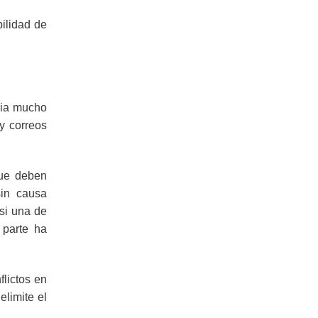
de
las
partes
bilidad de
incumple
un
contrato?
Opciones
legales
cia mucho
y correos
que deben
sin causa
si una de
 parte ha
flictos en
elimite el