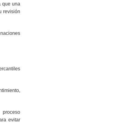
a que una
u revisión
gnaciones
ercantiles
ntimiento,
l proceso
ra evitar