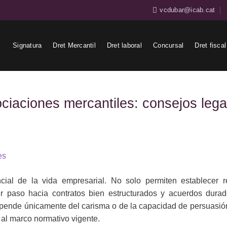
vcdubar@icab.cat
Signatura
Dret Mercantil
Dret laboral
Concursal
Dret fiscal
ociaciones mercantiles: consejos lega
ial de la vida empresarial. No solo permiten establecer r
r paso hacia contratos bien estructurados y acuerdos durad
epende únicamente del carisma o de la capacidad de persuasión
o al marco normativo vigente.