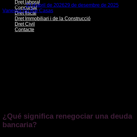
Dret laboral
Posted on
23 d'abril de 2026
29 de desembre de 2025
by
Concursal
Vanessa Du Bar Casas
Dret fiscal
Dret Immobiliari i de la Construcció
23
Dret Civil
abr.
Contacte
Cuando una persona o empresa atraviesa dificultades
económicas y no puede cumplir con sus obligaciones de
pago,
renegociar la deuda bancaria
puede ser la mejor
alternativa antes de llegar al impago o al embargo. Esta
opción permite
reducir cuotas, ampliar plazos o incluso
eliminar intereses
sin tener que acudir directamente a los
tribunales.
En este post te explicamos,
cómo renegociar tus deudas
bancarias
, qué dice la legislación sobre esta materia, qué
derechos tienes frente a la entidad financiera y qué
recomendaciones conviene seguir para protegerte durante el
proceso.
¿Qué significa renegociar una deuda
bancaria?