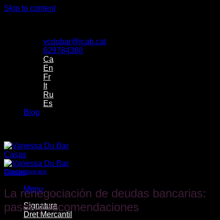
Skip to content
Despacho de Vanessa Du Bar Casas Abogada
vcdubar@icab.cat
629784388
Ca
En
Fr
It
Ru
Es
Blog
Despacho de Vanessa Du Bar Casas Abogada
Derecho bancario
Menu
La renegociación de deudas bancarias:
pasos y recomendaciones
Signatura
Dret Mercantil