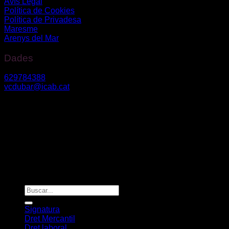
Avís Legal
Política de Cookies
Política de Privadesa
Maresme
Arenys del Mar
Dades
629784388
vcdubar@icab.cat
Av. Diagonal núm. 630, 2n3º – 08017, Barcelona
Riera Bisbe Pol 54-56 – 08350, Arenys de Mar
Vanessa Du Bar Casas
©
2026. Todos los derechos reservados.
Diseño y desarrollo
TuchoDigital
Signatura
Dret Mercantil
Dret laboral