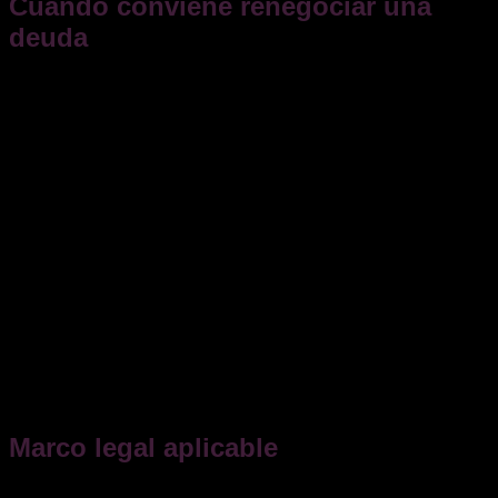
Cuándo conviene renegociar una
deuda
La renegociación es recomendable cuando:
Estás
al corriente de pago
, pero prevés que no
podrás mantener las cuotas en los próximos meses
Ya has tenido
algún impago puntual
y el banco te
reclama el cumplimiento.
Has recibido un
requerimiento previo
o amenaza de
ejecución, pero todavía no se ha iniciado
judicialmente.
Deseas
evitar entrar en morosidad o en un
procedimiento de embargo
.
Cuanto antes se inicie la negociación,
mayor margen
tendrás
y mejores condiciones podrás obtener. Si esperas a
que el préstamo se declare vencido o el banco ceda el
crédito a un fondo, las posibilidades de acuerdo se reducen
notablemente.
Marco legal aplicable
Aunque la renegociación no tiene un procedimiento formal