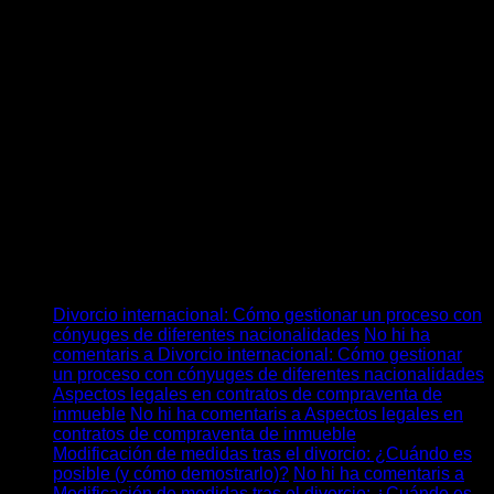
Si el acuerdo no es posible o la insolvencia es estructural,
existen
alternativas legales
: subrogación de acreedor para
mejorar condiciones y, como última línea, la Ley de Segunda
Oportunidad con itinerarios de exoneración condicionada.
En cualquier escenario, no firmes sin entender cada
cláusula, pide simulaciones por escrito y protege a avalistas
y garantes para no ampliar su responsabilidad sin
consentimiento expreso.
Categories
No hi ha categories
Últimos posts
Divorcio internacional: Cómo gestionar un proceso con
cónyuges de diferentes nacionalidades
No hi ha
comentaris
a Divorcio internacional: Cómo gestionar
un proceso con cónyuges de diferentes nacionalidades
Aspectos legales en contratos de compraventa de
inmueble
No hi ha comentaris
a Aspectos legales en
contratos de compraventa de inmueble
Modificación de medidas tras el divorcio: ¿Cuándo es
posible (y cómo demostrarlo)?
No hi ha comentaris
a
Modificación de medidas tras el divorcio: ¿Cuándo es