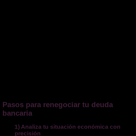
único, sí existen normas que la sustentan:
Código Civil
(CC, artículos 1255 y 1203): permiten la
novación o modificación de las obligaciones
contractuales.
Ley 5/2019, reguladora de los contratos de crédito
inmobiliario
(LCCI), que obliga a las entidades a
actuar con
transparencia, diligencia y buena fe
, e
impone el deber de ofrecer alternativas razonables de
pago antes de ejecutar la hipoteca.
Código de Buenas Prácticas Bancarias (Real
Decreto-ley 6/2012 y modificaciones posteriores)
,
que contempla medidas de reestructuración y dación
en pago para deudores hipotecarios vulnerables.
En
Cataluña
, el
Código de Consumo (Ley 22/2010)
refuerza los derechos de los consumidores frente a
entidades financieras.
Pasos para renegociar tu deuda
bancaria
1) Analiza tu situación económica con
precisión