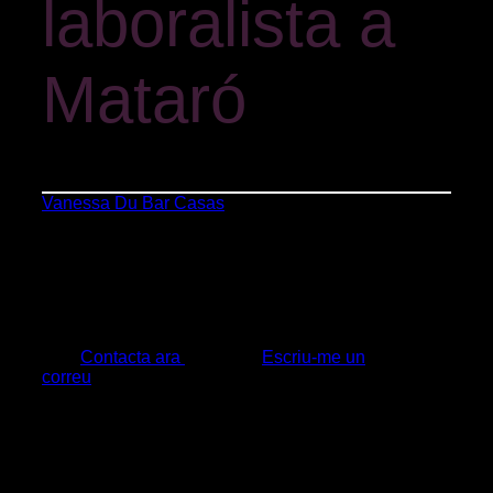
laboralista a
Mataró
Vanessa Du Bar Casas
»
Dret laboral
En qualsevol empresa, tenir controlat l’àmbit laboral
és un aspecte crític i decisiu en el seu èxit. Des
de fa més de 20 anys ajudem les empreses a
complir amb la normativa laboral, evitant riscos
jurídics i blindant la seva posició.
Contacta ara
Escriu-me un
correu