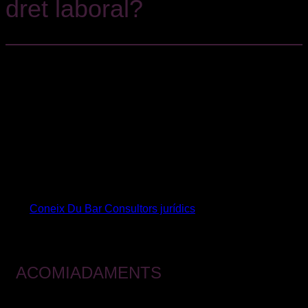
dret laboral?
Prestamos un servicio integral a nuestros clientes, de tal
manera que cualquier problemática legal suscitada en el
ámbito laboral esté cubierta con profesionales especialista y
con experiencia. Desde un despido hasta la contratación de
personal, salud laboral, acoso y discriminación,
reclamaciones de cantidad, planes de igualdad, preparación
y negociación de Convenios Colectivos, expedientes de
regulación de empleo, inspecciones y, por supuesto, una
defensa técnica en juicio o procedimiento.
Coneix Du Bar Consultors jurídics
ACOMIADAMENTS
Ajudem les empreses a defensar els seus interessos en