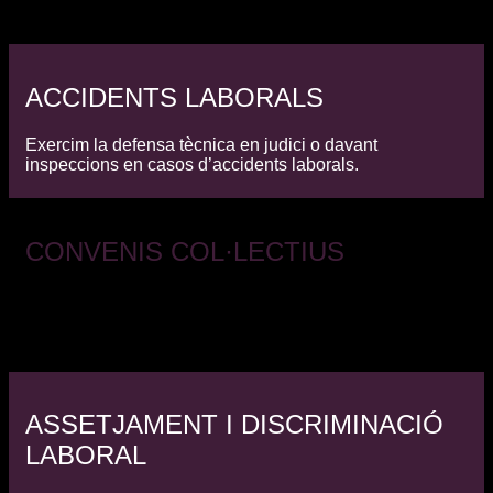
casos d’acomiadaments
ACCIDENTS LABORALS
Exercim la defensa tècnica en judici o davant
inspeccions en casos d’accidents laborals.
CONVENIS COL·LECTIUS
Participem en la redacció, revisió i negociació de
convenis col·lectius, protegint sempre els
interessos dels nostres clients.
ASSETJAMENT I DISCRIMINACIÓ
LABORAL