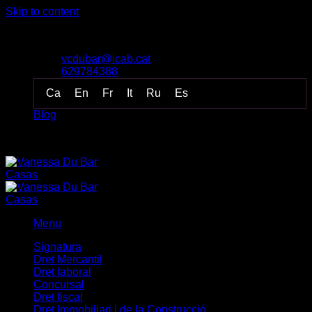
Skip to content
Despacho de Vanessa Du Bar Casas Abogada
vcdubar@icab.cat
629784388
Ca
En
Fr
It
Ru
Es
Blog
Despacho de Vanessa Du Bar Casas Abogada
Menu
Signatura
Dret Mercantil
Dret laboral
Concursal
Dret fiscal
Dret Immobiliari i de la Construcció