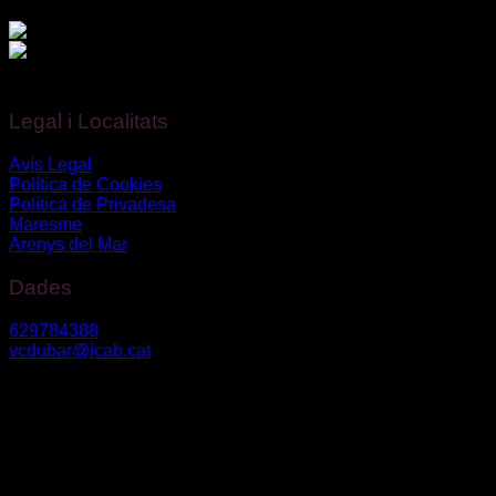
Finançat per la Unió Europea – NextGenerationEU.
Legal i Localitats
Avís Legal
Política de Cookies
Política de Privadesa
Maresme
Arenys del Mar
Dades
629784388
vcdubar@icab.cat
Av. Diagonal núm. 630, 2n3º – 08017, Barcelona
Riera Bisbe Pol 54-56 – 08350, Arenys de Mar
Vanessa Du Bar Casas
©
2026. Todos los derechos reservados.
Diseño y desarrollo
TuchoDigital