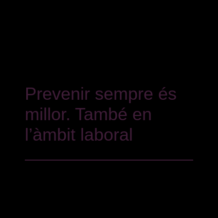
Prevenir sempre és
millor. També en
l’àmbit laboral
Des de Du Bar Consultors Jurídics plantegem la
nostra feina sempre des d’una perspectiva
preventiva, intentant avançar-nos als problemes
que puguin sorgir per evitar-los o per afrontar-los
en les millors condicions possibles. Per això
també desenvolupem per als nostres clients