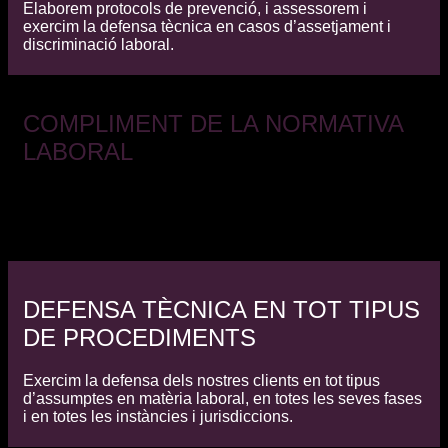
Elaborem protocols de prevenció, i assessorem i
exercim la defensa tècnica en casos d’assetjament i
discriminació laboral.
COMPLIMENT DE LA NORMATIVA
LABORAL
Ajudem els nostres clients a complir amb l’extensa i
complexa normativa laboral, blindant els seus
interessos i evitant controvèrsies i perjudicis.
DEFENSA TÈCNICA EN TOT TIPUS
DE PROCEDIMENTS
Exercim la defensa dels nostres clients en tot tipus
d’assumptes en matèria laboral, en totes les seves fases
i en totes les instàncies i jurisdiccions.