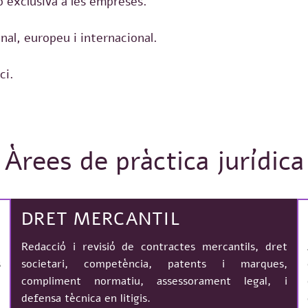
ó exclusiva a les empreses.
onal, europeu i internacional.
ci.
Àrees de pràctica jurídica
DRET MERCANTIL
e
Redacció i revisió de contractes mercantils, dret
s
societari, competència, patents i marques,
ó
compliment normatiu, assessorament legal, i
defensa tècnica en litigis.