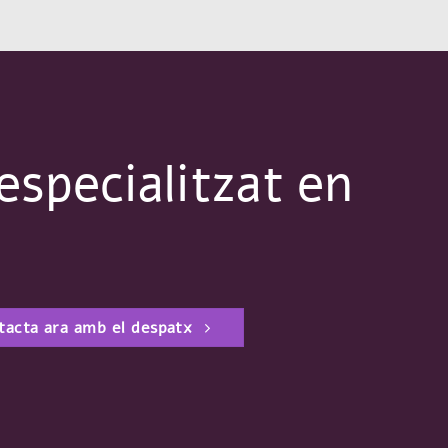
specialitzat en
tacta ara amb el despatx