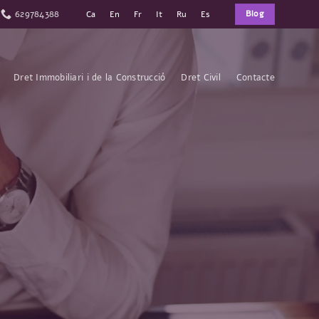
629784388
Blog
Ca
En
Fr
It
Ru
Es
Dret Immobiliari i de la Construcció
Dret Civil
Contacte