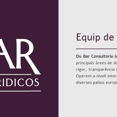
Equip de
Du Bar Consultoria Ju
principals àrees de d
rigor, transparència 
Operem a nivell inter
diversos països europe