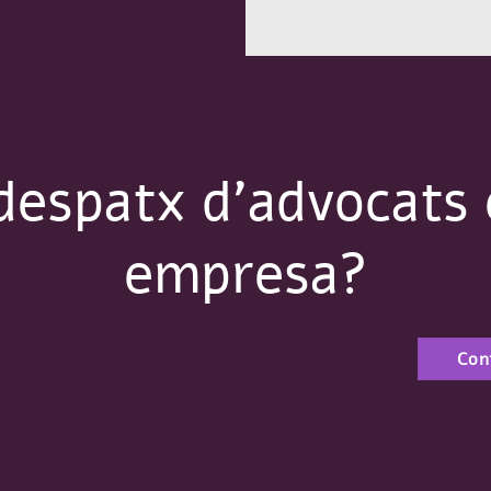
despatx d'advocats e
empresa?
Con