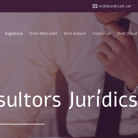
vcdubar@icab.cat
Signatura
Dret Mercantil
Dret laboral
Concursal
Dret fiscal
ultors Jurídics