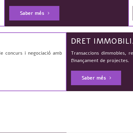
Saber més
DRET IMMOBILI
 de concurs i negociació amb
Transaccions dimmobles, re
finançament de projectes.
Saber més