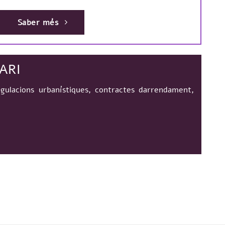
Saber més
ARI
gulacions urbanístiques, contractes darrendament,