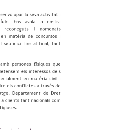
envolupar la seva activitat i
rídic. Ens avala la nostra
s reconeguts i nomenats
le en matèria de concursos i
 seu inici fins al final, tant
 amb persones físiques que
defensem els interessos dels
pecialment en matèria civil i
dre els conflictes a través de
tratge. Departament de Dret
 a clients tant nacionals com
tigioses.