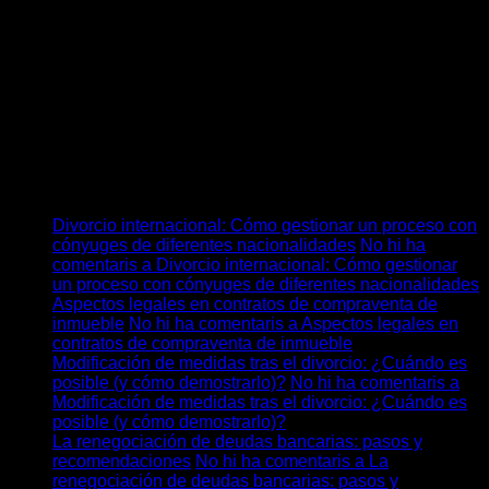
Actuar con prontitud, documentar el incumplimiento y contar
con el asesoramiento de un abogado especializado son las
claves para garantizar una respuesta eficaz ante cualquier
vulneración contractual.
Categories
No hi ha categories
Últimos posts
Divorcio internacional: Cómo gestionar un proceso con
cónyuges de diferentes nacionalidades
No hi ha
comentaris
a Divorcio internacional: Cómo gestionar
un proceso con cónyuges de diferentes nacionalidades
Aspectos legales en contratos de compraventa de
inmueble
No hi ha comentaris
a Aspectos legales en
contratos de compraventa de inmueble
Modificación de medidas tras el divorcio: ¿Cuándo es
posible (y cómo demostrarlo)?
No hi ha comentaris
a
Modificación de medidas tras el divorcio: ¿Cuándo es
posible (y cómo demostrarlo)?
La renegociación de deudas bancarias: pasos y
recomendaciones
No hi ha comentaris
a La
renegociación de deudas bancarias: pasos y