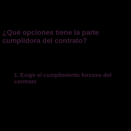
informes periciales, proyecciones económicas o series
históricas de resultados
, que permitan demostrar con un
grado razonable de certeza las ganancias frustradas por el
incumplimiento.
¿Qué opciones tiene la parte
cumplidora del contrato?
Cuando se produce un incumplimiento contractual, el
perjudicado dispone de varias alternativas, dependiendo del
tipo de contrato y de su interés en mantener o no la relación.
1. Exigir el cumplimiento forzoso del
contrato
La primera opción es
exigir que se cumpla lo pactado
,
incluso judicialmente. El artículo 1124 CC faculta al acreedor
para elegir entre exigir el cumplimiento o resolver el contrato,
con indemnización en ambos casos.
Por ejemplo, si una empresa no entrega un pedido, el cliente
puede solicitar judicialmente que lo haga y reclamar los
daños por el retraso.