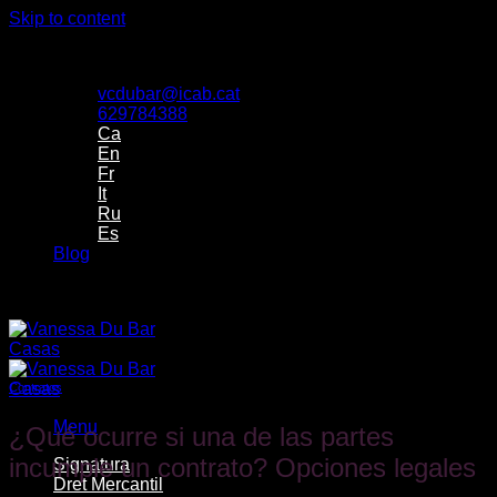
Skip to content
Despacho de Vanessa Du Bar Casas Abogada
vcdubar@icab.cat
629784388
Ca
En
Fr
It
Ru
Es
Blog
Despacho de Vanessa Du Bar Casas Abogada
Contratos
Menu
¿Qué ocurre si una de las partes
incumple un contrato? Opciones legales
Signatura
Dret Mercantil