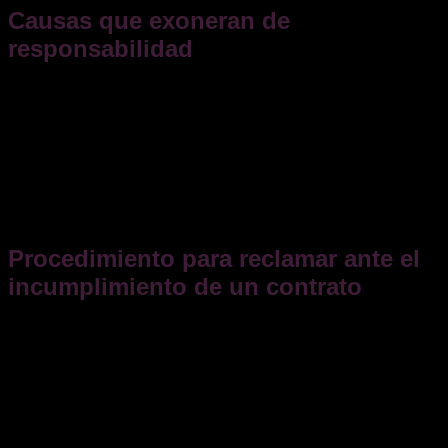
Causas que exoneran de
responsabilidad
No todo incumplimiento genera responsabilidad. El deudor
puede quedar exonerado si demuestra que el
incumplimiento se debió a
fuerza mayor o caso fortuito
,
según el
artículo 1105 CC
.
Se considera fuerza mayor todo acontecimiento imprevisible
o inevitable que impide cumplir (por ejemplo, catástrofes
naturales, guerras, pandemias o decisiones administrativas).
Procedimiento para reclamar ante el
incumplimiento de un contrato
Revisa el contrato
: busca
cláusula penal
,
cláusula
resolutoria expresa
, pactos de preaviso,
procedimientos de reclamación o sumisión a
mediación/arbitraje
.
Constituye en mora
: remite
requerimiento
fehaciente
describiendo el incumplimiento,
concediendo
plazo razonable
y advirtiendo de