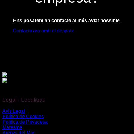
Ens posarem en contacte al més aviat possible.
Contacta ara amb el despatx
Finançat per la Unió Europea – NextGenerationEU.
Legal i Localitats
Avís Legal
Política de Cookies
Política de Privadesa
Maresme
Arenys del Mar