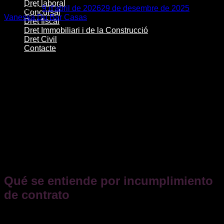
Dret laboral
Posted on
9 d'abril de 2026
29 de desembre de 2025
by
Concursal
Vanessa Du Bar Casas
Dret fiscal
Dret Immobiliari i de la Construcció
09
Dret Civil
abr.
Contacte
El incumplimiento de un contrato es una de las situaciones
más frecuentes —y también más conflictivas— en el ámbito
civil y mercantil. Cuando una parte no cumple lo pactado,
surgen dudas sobre qué derechos tiene la parte perjudicada,
qué opciones legales existen y cuáles son las
consecuencias jurídicas del incumplimiento. La ley ofrece
mecanismos para exigir el cumplimiento, resolver el contrato
o reclamar una indemnización por daños y perjuicios.
En este artículo te explicamos qué se considera
incumplimiento contractual, qué normativa regula la materia
y cuáles son las opciones legales del perjudicado.
Qué se entiende por incumplimiento
de contrato
Según el
artículo 1091 del Código Civil (CC)
,
“
Las