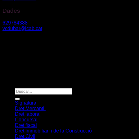
Dades
629784388
vcdubar@icab.cat
Av. Diagonal núm. 630, 2n3º – 08017, Barcelona
Riera Bisbe Pol 54-56 – 08350, Arenys de Mar
Vanessa Du Bar Casas
©
2026. Todos los derechos reservados.
Diseño y desarrollo
TuchoDigital
Signatura
Dret Mercantil
Dret laboral
Concursal
Dret fiscal
Dret Immobiliari i de la Construcció
Dret Civil