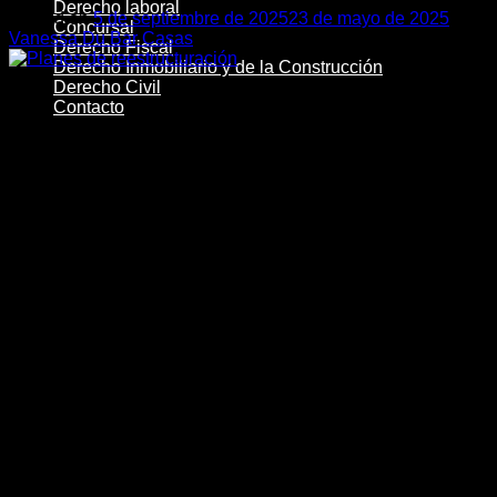
Derecho laboral
Posted on
5 de septiembre de 2025
23 de mayo de 2025
by
Concursal
Vanessa Du Bar Casas
Derecho Fiscal
Derecho Inmobiliario y de la Construcción
05
Derecho Civil
Sep
Contacto
En un entorno económico desafiante, muchas empresas en
España enfrentan dificultades financieras que pueden poner
en riesgo su continuidad. Sin embargo, la declaración de
concurso de acreedores no siempre es la única opción.
Existen mecanismos legales que permiten reestructurar la
deuda y evitar la quiebra, como los planes de
reestructuración.
En este sentido, la reestructuración empresarial es una
herramienta clave para evitar la quiebra de una empresa en
dificultades financieras. En España, el Texto refundido de la
Ley Concursal (TRLC) ha evolucionado para permitir
alternativas más flexibles a la liquidación, facilitando la
continuidad de las empresas viables. Los planes de
reestructuración, introducidos por la reforma de 2022 (Ley
16/2022, de 5 de septiembre), representan una de las
soluciones más eficaces para evitar la insolvencia definitiva.
A continuación, explicaremos en detalle qué son los planes