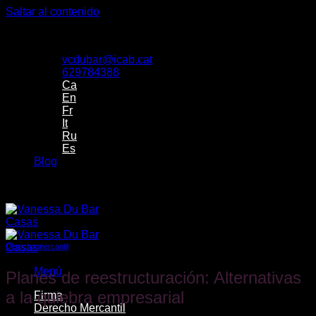
Saltar al contenido
Despacho de Vanessa Du Bar Casas Abogada
vcdubar@icab.cat
629784388
Ca
En
Fr
It
Ru
Es
Blog
Despacho de Vanessa Du Bar Casas Abogada
Derecho mercantil
Menú
Planes de reestructuración: Alternativas
a la quiebra empresarial
Firma
Derecho Mercantil