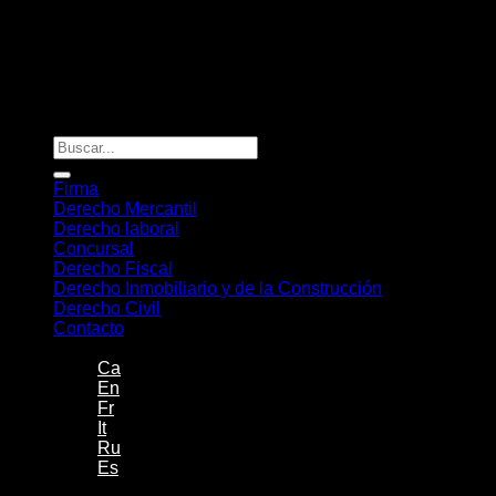
Vanessa Du Bar Casas
©
2026. Todos los derechos reservados.
Diseño y desarrollo
TuchoDigital
Firma
Derecho Mercantil
Derecho laboral
Concursal
Derecho Fiscal
Derecho Inmobiliario y de la Construcción
Derecho Civil
Contacto
-
Ca
En
Fr
It
Ru
Es