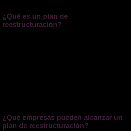
de reestructuración y qué beneficios conllevan.
¿Qué es un plan de
reestructuración?
Un plan de reestructuración es un mecanismo preconcursal
destinado a modificar la estructura financiera, operativa o
patrimonial de una empresa en riesgo de insolvencia para
garantizar su viabilidad futura, evitando la liquidación de la
empresa y preservando su actividad y los puestos de trabajo
asociados.
Por tanto, un plan de reestructuración es un acuerdo
destinado a garantizar la viabilidad de una empresa
mediante ajustes en sus deudas, estructura de capital o
acuerdos con acreedores. Puede incluir quitas, esperas,
capitalización de deuda, cesión de activos y cualquier otra
medida que contribuya a la continuidad de la actividad
económica.
¿Qué empresas pueden alcanzar un
plan de reestructuración?