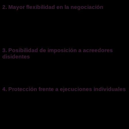
2. Mayor flexibilidad en la negociación
A diferencia del concurso de acreedores, que tiene reglas
rígidas y procesos largos, los planes de reestructuración
permiten negociar de manera más ágil, adaptando las
condiciones a las necesidades específicas de la empresa y
sus acreedores.
3. Posibilidad de imposición a acreedores
disidentes
Si una mayoría de acreedores aprueba el plan, aquellos que
no están de acuerdo pueden ser obligados a aceptarlo si se
homologa judicialmente el plan.
4. Protección frente a ejecuciones individuales
Si el plan de reestructuración es homologado judicialmente,
los acreedores no podrán ejecutar sus garantías ni embargar
bienes de la empresa mientras dure su aplicación. Esto
proporciona un margen de maniobra para implementar las
medidas necesarias sin la presión de embargos o
ejecuciones forzosas.