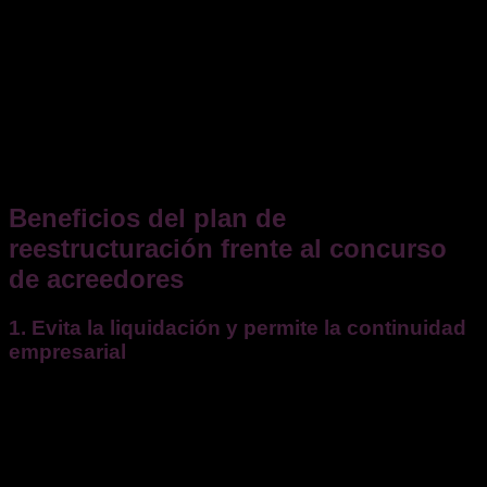
quitas, esperas o la conversión de deuda en capital.
Reestructuración operativa
: Implementar cambios en
la gestión, reducción de costes o desinversión de
activos no estratégicos para mejorar la eficiencia
operativa.
Plan de viabilidad
: Desarrollar un plan detallado que
demuestre la capacidad de la empresa para generar
ingresos suficientes y cumplir con sus obligaciones
futuras.
Beneficios del plan de
reestructuración frente al concurso
de acreedores
1. Evita la liquidación y permite la continuidad
empresarial
Uno de los principales beneficios de este mecanismo es que
permite que la empresa siga operando, evitando la
disolución y venta forzosa de activos que se produce en un
procedimiento concursal. Esto favorece la conservación de
empleos y de la actividad económica.