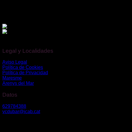
Financiado por la Unión Europea – NextGenerationEU.
Legal y Localidades
Aviso Legal
Política de Cookies
Política de Privacidad
Maresme
Arenys del Mar
Datos
629784388
vcdubar@icab.cat
Av. Diagonal nº 630, 2º3º – 08017, Barcelona
Riera Bisbe Pol 54-56 – 08350, Arenys de Mar