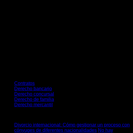
compañía, con un plan de reestructuración los empresarios y
administradores pueden mantener el control de la toma de
decisiones estratégicas y operativas.
En conclusión,
los planes de reestructuración se han
convertido en una alternativa eficaz al concurso de
acreedores, proporcionando flexibilidad y mecanismos de
protección frente a la insolvencia. La correcta
implementación de un plan de reestructuración puede
marcar la diferencia entre la continuidad y la disolución de
una empresa, por lo que resulta fundamental contar con el
asesoramiento adecuado para su diseño y ejecución.
Categories
Contratos
Derecho bancario
Derecho concursal
Derecho de familia
Derecho mercantil
Últimos posts
Divorcio internacional: Cómo gestionar un proceso con
cónyuges de diferentes nacionalidades
No hay