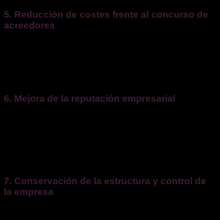
5. Reducción de costes frente al concurso de
acreedores
El concurso de acreedores implica una serie de gastos
administrativos y honorarios legales elevados, además de
un proceso largo y burocrático. Un plan de reestructuración
permite minimizar estos costes al evitar procedimientos
judiciales prolongados y gastos innecesarios.
6. Mejora de la reputación empresarial
Entrar en concurso de acreedores suele generar
desconfianza entre clientes, proveedores y socios
comerciales, afectando la viabilidad del negocio. Un plan de
reestructuración, en cambio, permite mostrar un compromiso
con la solvencia y la continuidad, mejorando la imagen de la
empresa ante terceros.
7. Conservación de la estructura y control de
la empresa
A diferencia del concurso de acreedores, en el que la
administración concursal puede intervenir la gestión de la