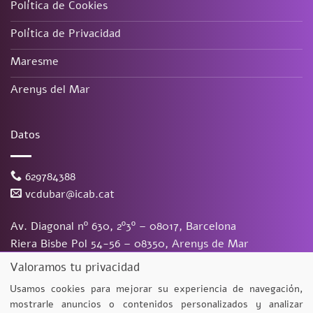
Política de Cookies
Política de Privacidad
Maresme
Arenys del Mar
Datos
629784388
vcdubar@icab.cat
Av. Diagonal nº 630, 2º3º – 08017, Barcelona
Riera Bisbe Pol 54-56 – 08350, Arenys de Mar
Valoramos tu privacidad
Vanessa Du Bar Casas
©
2026. Todos los derechos reservados.
Diseño y desarrollo
TuchoDigital
Usamos cookies para mejorar su experiencia de navegación,
mostrarle anuncios o contenidos personalizados y analizar