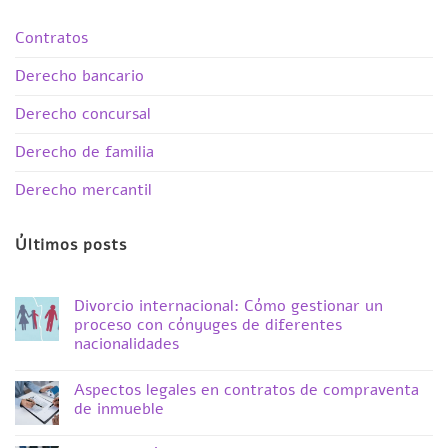
Contratos
Derecho bancario
Derecho concursal
Derecho de familia
Derecho mercantil
Últimos posts
Divorcio internacional: Cómo gestionar un
proceso con cónyuges de diferentes
nacionalidades
No
hay
Aspectos legales en contratos de compraventa
comentarios
en
de inmueble
Divorcio
internacional:
No
Cómo
hay