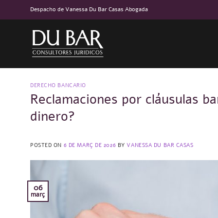
Skip
Despacho de Vanessa Du Bar Casas Abogada
to
content
DERECHO BANCARIO
Reclamaciones por cláusulas b
dinero?
POSTED ON
6 DE MARÇ DE 2026
BY
VANESSA DU BAR CASAS
06
març