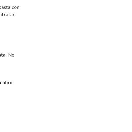
basta con
ntratar.
sta
. No
 cobro
.