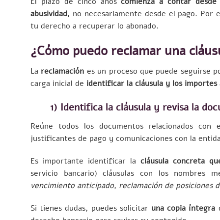
El plazo de cinco años
comienza a contar desde 
abusividad
, no necesariamente desde el pago. Por e
tu derecho a recuperar lo abonado.
¿Cómo puedo reclamar una cláusu
La
reclamación
es un proceso que puede seguirse p
carga inicial de
identificar la cláusula y los importes
1) Identifica la cláusula y revisa la d
Reúne todos los documentos relacionados con el 
justificantes de pago y comunicaciones con la entid
Es importante identificar la
cláusula concreta qu
servicio bancario) cláusulas con los nombres 
vencimiento anticipado
,
reclamación de posiciones 
Si tienes dudas, puedes solicitar
una copia íntegra
d