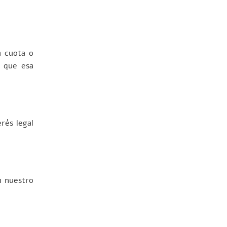
a cuota o
ó que esa
erés legal
n nuestro