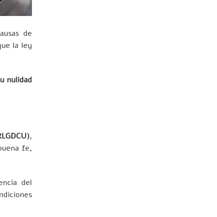
de
las
partes
incumple
un
causas de
contrato?
Opciones
ue la ley
legales
u nulidad
TRLGDCU)
,
buena fe,
encia del
ndiciones