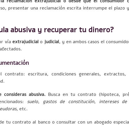
la reclamación extrajudicial o desde que el consumidor 
so, presentar una reclamación escrita interrumpe el plazo 
la abusiva y recuperar tu dinero?
or vía
extrajudicial
o
judicial
, y en ambos casos el consumidor
afectados.
ocumentación
contrato: escritura, condiciones generales, extractos, 
ad.
e consideras abusiva.
Busca en tu contrato (hipoteca, pr
mencionados:
suelo
,
gastos de constitución
,
intereses d
deudoras
, etc.
e tu contrato al banco o consultar con un abogado especia