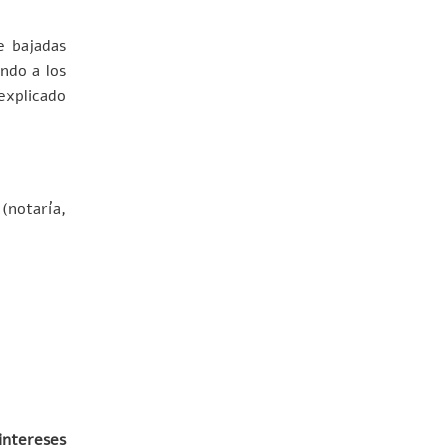
e bajadas
ndo a los
explicado
(notaría,
intereses