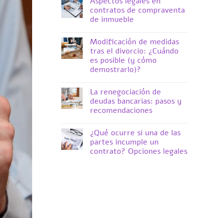
Aspectos legales en
ha
comentaris
contratos de compraventa
a
de inmueble
Divorcio
internacional:
No
Cómo
hi
gestionar
Modificación de medidas
ha
un
comentaris
tras el divorcio: ¿Cuándo
proceso
a
es posible (y cómo
con
Aspectos
cónyuges
demostrarlo)?
legales
de
en
diferentes
No
contratos
nacionalidades
hi
de
La renegociación de
ha
compraventa
comentaris
deudas bancarias: pasos y
de
a
inmueble
recomendaciones
Modificación
de
No
medidas
hi
tras
¿Qué ocurre si una de las
ha
el
comentaris
partes incumple un
divorcio:
a
contrato? Opciones legales
¿Cuándo
La
es
renegociación
No
posible
de
hi
(y
deudas
ha
cómo
bancarias:
comentaris
demostrarlo)?
pasos
a
y
¿Qué
recomendaciones
ocurre
si
una