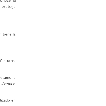
conoce la
y protege
 tiene la
facturas,
éstamo o
e demora
,
lizado en