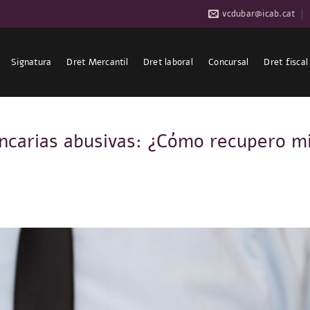
vcdubar@icab.cat
Signatura
Dret Mercantil
Dret laboral
Concursal
Dret fiscal
ancarias abusivas: ¿Cómo recupero m