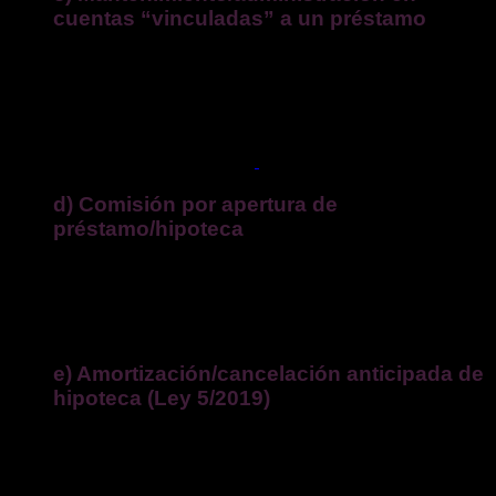
cuentas “vinculadas” a un préstamo
Cobrar mantenimiento de una cuenta abierta únicamente
para pagar una hipoteca/préstamo puede ser contrario a
buenas prácticas si no se informó y aceptó correctamente o
si el coste no se incorporó a la TAE cuando debía. Revisa
condiciones: el Banco de España ha fijado criterios
específicos para estas cuentas.
d) Comisión por apertura de
préstamo/hipoteca
No es válida por sistema:
debe superar los controles de
transparencia y contenido
y remunerar servicios que
razonablemente
se presten en el marco del contrato; si no,
puede anularse.
e) Amortización/cancelación anticipada de
hipoteca (Ley 5/2019)
En tipo
variable
, el contrato puede prever
o
: 0,25% durante
los
primeros 3 años
,
o
0,15% durante los
primeros 5 años
;
después, 0%. En
fijo
, 2% en los
primeros 10 años
y 1,5%