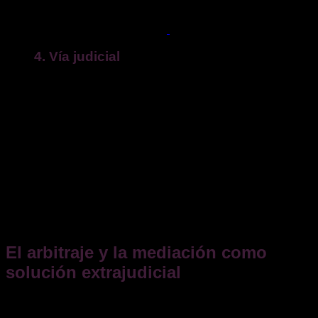
obligatorio. El procedimiento y requisitos están detallados en
su web oficial. (Recuerda: sus informes
no son vinculantes
,
pero suelen inclinar la balanza).
4. Vía judicial
Demanda ante el
Juzgado de Primera Instancia
de tu
domicilio
solicitando:
La
nulidad
de la cláusula/comisión.
La
devolución
de todos los importes cobrados
indebidamente en el periodo reclamable, con
interés
legal
.
El
cese
en la aplicación futura y costas.
La jurisprudencia es consistente: las comisiones
automáticas
, sin
gestión individualizada acreditada
, se
consideran abusivas.
El arbitraje y la mediación como
solución extrajudicial
Antes de acudir a los tribunales,
es aconsejable explorar
las vías extrajudiciales de resolución de conflictos
,