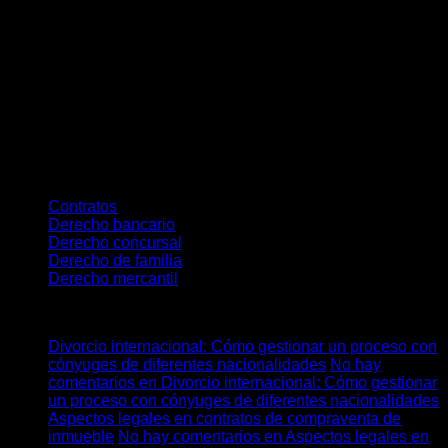
Empieza siempre por una reclamación escrita al SAC, que
además cumple el requisito de MASC antes de acudir a la
vía judicial. Si no obtienes respuesta, acude al Banco de
España, y en Cataluña también a la Agència Catalana del
Consum o la Junta Arbitral de Consum. Actuar a tiempo —
revisando tus extractos de los últimos cinco años— puede
permitirte recuperar todo lo cobrado indebidamente y poner
fin a estas prácticas abusivas.
Categories
Contratos
Derecho bancario
Derecho concursal
Derecho de familia
Derecho mercantil
Últimos posts
Divorcio internacional: Cómo gestionar un proceso con
cónyuges de diferentes nacionalidades
No hay
comentarios
en Divorcio internacional: Cómo gestionar
un proceso con cónyuges de diferentes nacionalidades
Aspectos legales en contratos de compraventa de
inmueble
No hay comentarios
en Aspectos legales en