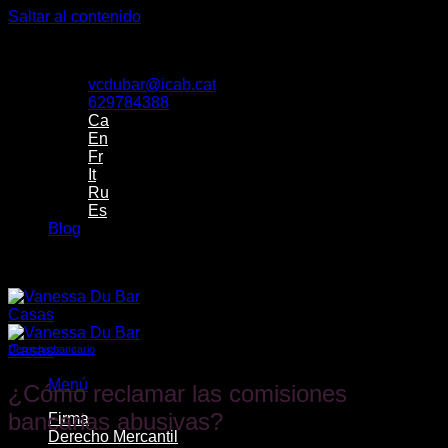
Saltar al contenido
Despacho de Vanessa Du Bar Casas Abogada
vcdubar@icab.cat
629784388
Ca
En
Fr
It
Ru
Es
Blog
Despacho de Vanessa Du Bar Casas Abogada
Derecho bancario
Menú
¿Cómo reclamar las comisiones
bancarias abusivas?
Firma
Derecho Mercantil