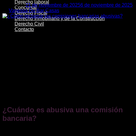
Derecho laboral
Posted on
21 de noviembre de 2025
6 de noviembre de 2025
Concursal
by
Vanessa Du Bar Casas
Derecho Fiscal
Derecho Inmobiliario y de la Construcción
21
Derecho Civil
Nov
Contacto
Si el banco te cobra comisiones automáticas (por ejemplo,
por “reclamación de posiciones deudoras” o por descubierto)
sin un
servicio real, acreditado y aceptado
, puedes pedir
su
nulidad
y la
devolución
de lo cobrado (con intereses).
Ese es el criterio constante del Banco de España:
comisiones y gastos sólo son legítimos si remuneran un
servicio efectivamente prestado y previamente
informado
. Si no, puedes reclamarlas.
En este artículo te explicamos cuándo una comisión
bancaria es abusiva y qué debes hacer para reclamar su
devolución.
¿Cuándo es abusiva una comisión
bancaria?
En contratos con consumidores, es abusiva la cláusula que,