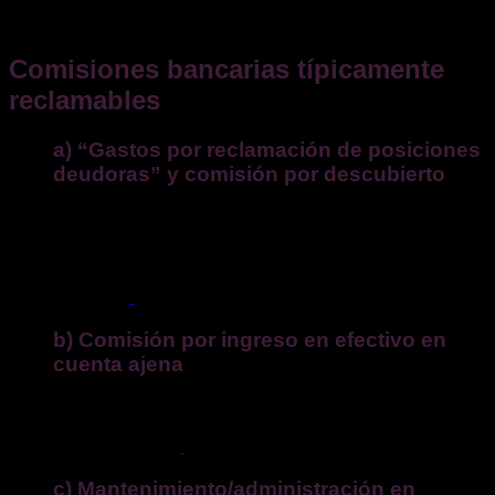
Consejo
: presenta
reclamación extrajudicial
cuanto antes
para
interrumpir
plazos y delimitar el cómputo.
Comisiones bancarias típicamente
reclamables
a) “Gastos por reclamación de posiciones
deudoras” y comisión por descubierto
No pueden aplicarse de forma automática ni reiterarse varias
veces por un mismo impago dentro del mismo periodo de
liquidación. Para cobrarlas, la entidad debe probar gestiones
individualizadas de recobro; de lo contrario, son
improcedentes.
b) Comisión por ingreso en efectivo en
cuenta ajena
Si ingresas efectivo en una cuenta de la que no eres titular,
no te pueden cobrar comisión
: es un servicio de caja
vinculado a la cuenta.
c) Mantenimiento/administración en