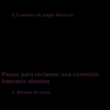
después; siempre limitada a la
pérdida financiera real
. Si te
cobraron por encima, reclama.
f) Cuentas de pago básicas
La comisión
máxima
es de
3 €/mes
, cubriendo un paquete
de servicios mínimos. Si te cargan más por ese producto, es
reclamable.
Pista práctica: desconfía de conceptos ambiguos (“servicio
integral”, “gestión de cuenta”) o
solapamientos
(mantenimiento + administración por lo mismo). Si el
concepto no identifica un servicio distinto, hay base para
reclamar. (Inspiración y casuística del doc. adjunto,
reelaborada).
Pasos para reclamar una comisión
bancaria abusiva
1. Revisa tu caso
Descarga extractos y contratos, identifica
fecha, concepto e
importe
y comprueba si ese servicio consta