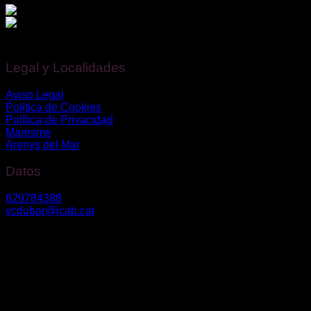
Financiado por la Unión Europea – NextGenerationEU.
Legal y Localidades
Aviso Legal
Política de Cookies
Política de Privacidad
Maresme
Arenys del Mar
Datos
629784388
vcdubar@icab.cat
Av. Diagonal nº 630, 2º3º – 08017, Barcelona
Riera Bisbe Pol 54-56 – 08350, Arenys de Mar
Vanessa Du Bar Casas
©
2026. Todos los derechos reservados.
Diseño y desarrollo
TuchoDigital