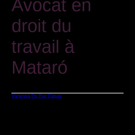
Avocat en
droit du
travail à
Mataró
Vanessa Du Bar Casas
»
Droit du travail
Dans toute entreprise, maîtriser le domaine du
travail est un aspect crucial et décisif de son succès.
Depuis plus de 20 ans, nous aidons les entreprises
à respecter la réglementation du travail, en
évitant les risques juridiques et en renforçant leur
position.