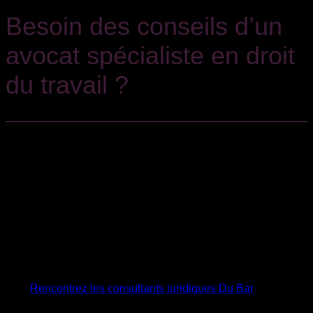
Besoin des conseils d’un
avocat spécialiste en droit
du travail ?
Prestamos un servicio integral a nuestros clientes, de tal
manera que cualquier problemática legal suscitada en el
ámbito laboral esté cubierta con profesionales especialista y
con experiencia. Desde un despido hasta la contratación de
personal, salud laboral, acoso y discriminación,
reclamaciones de cantidad, planes de igualdad, preparación
y negociación de Convenios Colectivos, expedientes de
regulación de empleo, inspecciones y, por supuesto, una
defensa técnica en juicio o procedimiento.
Rencontrez les consultants juridiques Du Bar