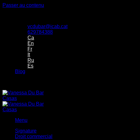
Passer au contenu
Despacho de Vanessa Du Bar Casas Abogada
vcdubar@icab.cat
629784388
Ca
En
Fr
It
Ru
Es
Blog
Despacho de Vanessa Du Bar Casas Abogada
Menu
Signature
Droit commercial