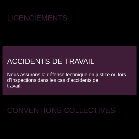
LICENCIEMENTS
Nous aidons les entreprises à défendre leurs intérêts en
cas de licenciement.
ACCIDENTS DE TRAVAIL
Nous assurons la défense technique en justice ou lors
d’inspections dans les cas d’accidents de
travail.
CONVENTIONS COLLECTIVES
Nous participons à la rédaction, à la révision et à la
négociation des conventions collectives, en
protégeant toujours les intérêts de nos clients.