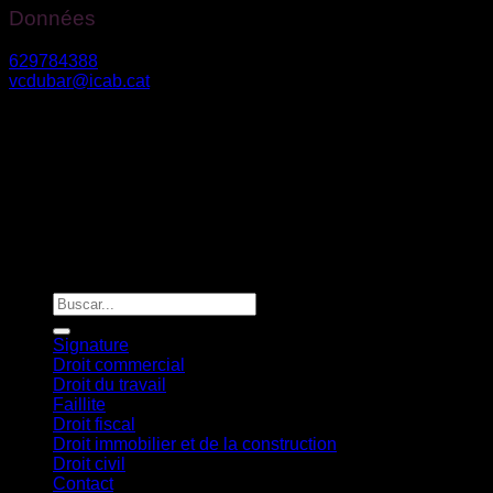
Données
629784388
vcdubar@icab.cat
Av. Diagonale nº 630, 2º3º – 08017, Barcelone
Riera Bisbé Pol 54-56 – 08350, Arenys de Mar
Vanessa Du Bar Casas
©
2026. Todos los derechos reservados.
Diseño y desarrollo
TuchoDigital
Signature
Droit commercial
Droit du travail
Faillite
Droit fiscal
Droit immobilier et de la construction
Droit civil
Contact