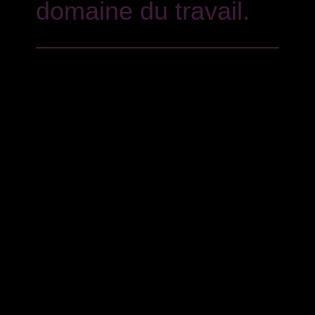
domaine du travail.
Chez Du Bar Consultants Juridiques, nous
abordons notre travail avec une perspective
préventive,
en essayant d’anticiper les problèmes potentiels
afin de les éviter ou de les affronter dans les
meilleures conditions possibles. Nous
développons également pour nos clients divers
protocoles
(par exemple, en matière de conformité
réglementaire ou de harcèlement et
discrimination au
travail).