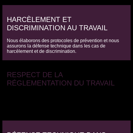
HARCÈLEMENT ET
DISCRIMINATION AU TRAVAIL
Nous élaborons des protocoles de prévention et nous
assurons la défense technique dans les cas de
harcèlement et de discrimination.
RESPECT DE LA
RÉGLEMENTATION DU TRAVAIL
Nous aidons nos clients à se conformer à la
réglementation complexe et exhaustive du travail, en
protégeant leurs intérêts et en évitant les conflits et les
préjudices.