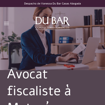
Passer
Despacho de Vanessa Du Bar Casas Abogada
au
contenu
Avocat
fiscaliste à