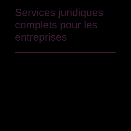
Services juridiques
complets pour les
entreprises
Services juridiques complets pour les
entreprises C’est pour cette raison que nous
couvrons tous les domaines du droit des affaires,
du droit des sociétés aux contrats commerciaux,
avec un dévouement et une tradition particuliers
dans les contrats transnationaux.
Forts de notre expérience en tant
qu’administrateurs de faillite reconnus et
nommés judiciairement, nous fournissons un
service de haute qualité en matière de faillite et
de pré-faillite, en gérant le processus judiciaire
du début à la fin, tant pour les entreprises que
pour les indépendants. Nous accordons une