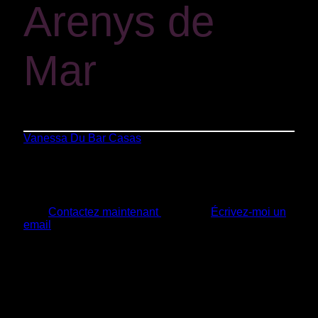
Arenys de
Mar
Vanessa Du Bar Casas
»
Arenys de Mar
+20 ans d’expérience dans la fourniture de solutions
juridiques aux entreprises et aux entrepreneurs
d’Arenys de Mar, Maresme et Mataró.
Contactez maintenant
Écrivez-moi un
email