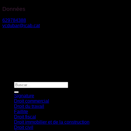
Données
629784388
vcdubar@icab.cat
Av. Diagonale nº 630, 2º3º – 08017, Barcelone
Riera Bisbé Pol 54-56 – 08350, Arenys de Mar
Vanessa Du Bar Casas
©
2026. Todos los derechos reservados.
Diseño y desarrollo
TuchoDigital
Signature
Droit commercial
Droit du travail
Faillite
Droit fiscal
Droit immobilier et de la construction
Droit civil