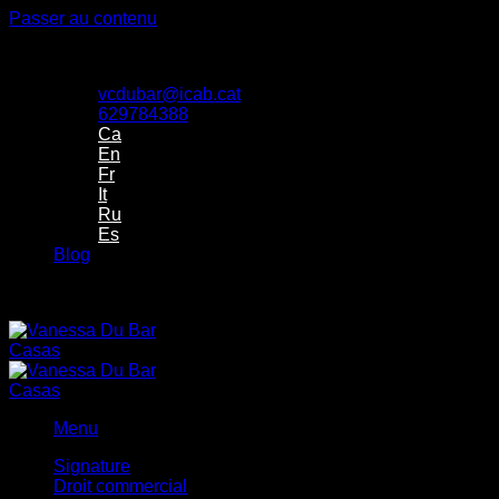
Passer au contenu
Despacho de Vanessa Du Bar Casas Abogada
vcdubar@icab.cat
629784388
Ca
En
Fr
It
Ru
Es
Blog
Despacho de Vanessa Du Bar Casas Abogada
Menu
Signature
Droit commercial