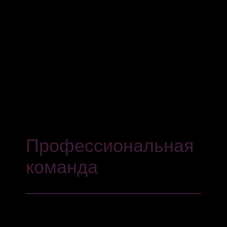
юридические проблемы, мы увеличиваем
стоимость и консультируем наших клиентов
комплексно, то есть во всех критических
областях деятельности компании:
коммерческой, гражданской, налоговой и
банкротстве.
Профессиональная
команда
В нашей команде работают профессионалы,
специализирующиеся в каждой практической
области, и мы работаем в соответствии с