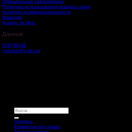
Официальное уведомление
Политика использования файлов cookie
политика конфиденциальности
Маресме
Аренис де Мар
Данные
629784388
vcdubar@icab.cat
Av. Diagonal № 630, 2°3° – 08017, Барселона.
Риера Бисбе Пол 54-56 – 08350, Ареньс-де-Мар
Vanessa Du Bar Casas
©
2026. Todos los derechos reservados.
Diseño y desarrollo
TuchoDigital
Подпись
Коммерческое право