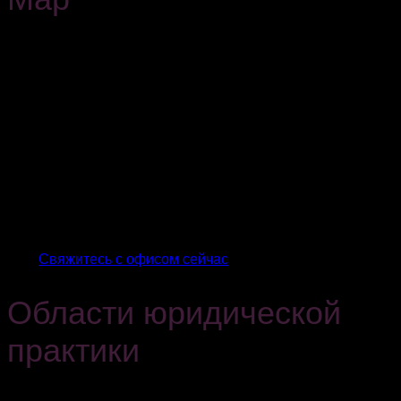
20 лет специализированной профессиональной практики
для компаний имеют большое значение. Эта траектория
позволила нам узнать структуру промышленности,
различные секторы бизнеса в этом районе и их
проблемы. Обучение, которое, в свою очередь,
позволило нам находить юридические ответы, которые
всегда нужны нашим клиентам. Близкий и
заслуживающий доверия профессионал, понимающий
ваш бизнес и его проблемы, необходим для быстрого и
гибкого решения проблемных аспектов деятельности
вашей компании. Вам нужна поддержка команды
профессионалов?
Свяжитесь с офисом сейчас
Области юридической
практики