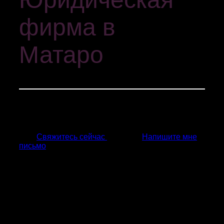
фирма в
Матаро
Vanessa Du Bar Casas
+20 лет предоставления юридических решений
компаниям в Матаро, Маресме и Ареньс-де-Мар
Свяжитесь сейчас
Напишите мне
письмо