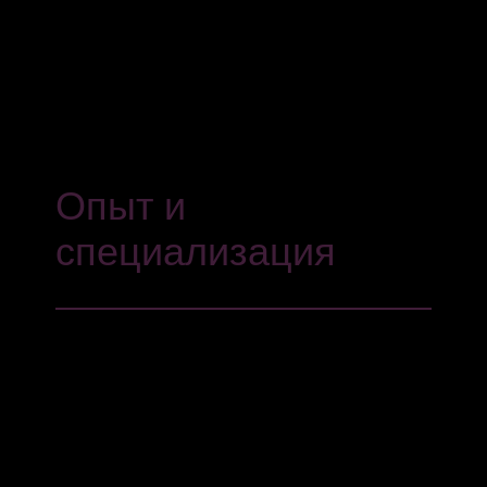
Опыт и
специализация
В компании Du Bar Legal Consultants есть два
очень важных элемента: Опыт работы в
компании и стаж более 20 лет. Сочетание
большой ценности для наших клиентов. На
протяжении всей нашей истории мы
специализировались в областях права,
которые особенно актуальны для компаний и
предпринимателей. Мы не только решаем