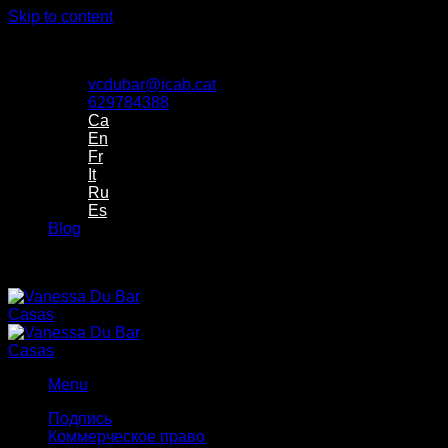
Skip to content
Despacho de Vanessa Du Bar Casas Abogada
vcdubar@icab.cat
629784388
Ca
En
Fr
It
Ru
Es
Blog
Despacho de Vanessa Du Bar Casas Abogada
Menu
Подпись
Коммерческое право