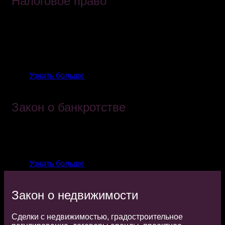
Налоговое право
Консультации и планирование финансового года и
налоговых обязательств, соблюдение нормативных
требований и оптимизация налоговых усилий.
Техническая защита в процедурах применения
санкций.
Узнать больше
Закон о банкротстве
Регулирование и реструктуризация долгов,
объявление банкротства и переговоры с
кредиторами в случае неплатежеспособности.
Узнать больше
Закон о недвижимости
Сделки с недвижимостью, градостроительное