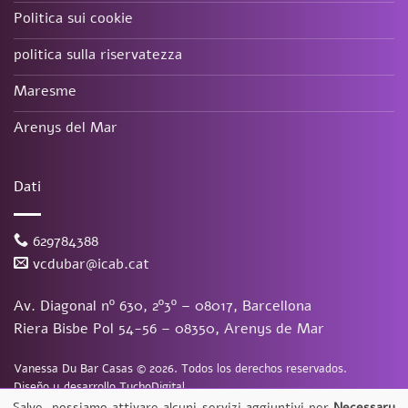
Politica sui cookie
politica sulla riservatezza
Maresme
Arenys del Mar
Dati
629784388
vcdubar@icab.cat
Av. Diagonal nº 630, 2º3º – 08017, Barcellona
Riera Bisbe Pol 54-56 – 08350, Arenys de Mar
Vanessa Du Bar Casas
©
2026. Todos los derechos reservados.
Diseño y desarrollo
TuchoDigital
Salve, possiamo attivare alcuni servizi aggiuntivi per
Necessary