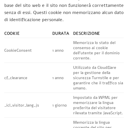
base del sito web e il sito non funzionerà correttamente
senza di essi. Questi cookie non memorizzano alcun dato
di identificazione personale.
COOKIE
DURATA
DESCRIZIONE
Memorizza lo stato del
consenso ai cookie
CookieConsent
1 anno
dell’utente per il dominio
corrente.
Utilizzato da Cloudflare
per la gestione della
cf_clearance
1 anno
sicurezza Turnstile e per
garantire che il traffico sia
umano.
Impostato da WPML per
memorizzare la lingua
_icl_visitor_lang_js
1 giorno
preferita del visitatore
rilevata tramite JavaScript.
Memorizza la lingua
corrente del sito per