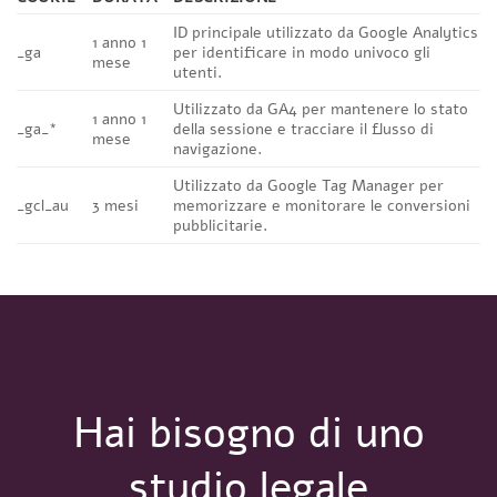
ID principale utilizzato da Google Analytics
1 anno 1
_ga
per identificare in modo univoco gli
mese
utenti.
Utilizzato da GA4 per mantenere lo stato
1 anno 1
_ga_*
della sessione e tracciare il flusso di
mese
navigazione.
Utilizzato da Google Tag Manager per
_gcl_au
3 mesi
memorizzare e monitorare le conversioni
pubblicitarie.
Hai bisogno di uno
studio legale